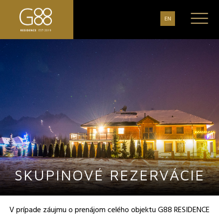
EN
SKUPINOVÉ REZERVÁCIE
V prípade záujmu o prenájom celého objektu G88 RESIDENCE